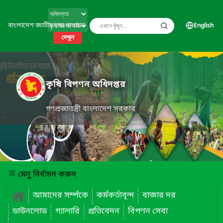
বাংলাদেশ জাতীয় তথ্য বাতায়ন
English
দেখুন
কৃষি বিপণন অধিদপ্তর
গণপ্রজাতন্ত্রী বাংলাদেশ সরকার
মেনু নির্বাচন করুন
আমাদের সর্ম্পকে
কর্মকর্তাবৃন্দ
বাজার দর
ডাউনলোড
গ্যালারি
প্রতিবেদন
বিপণন সেবা