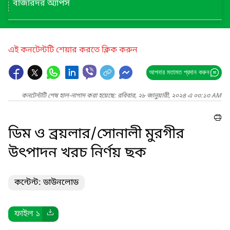
বাজারদর অ্যাপস
এই কনটেন্টটি শেয়ার করতে ক্লিক করুন
আপনার মতামত প্রদান করুন
কনটেন্টটি শেষ হাল-নাগাদ করা হয়েছে: রবিবার, ২৮ জানুয়ারী, ২০২৪ এ ০৩:১৩ AM
ডিম ও ব্রয়লার/সোনালী মুরগীর
উৎপাদন খরচ নির্ণয় ছক
কন্টেন্ট: ডাউনলোড
ফাইল ১