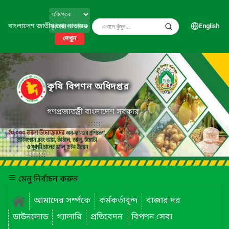
বাংলাদেশ জাতীয় তথ্য বাতায়ন
English
দেখুন
কৃষি বিপণন অধিদপ্তর
গণপ্রজাতন্ত্রী বাংলাদেশ সরকার
মেনু নির্বাচন করুন
আমাদের সর্ম্পকে
কর্মকর্তাবৃন্দ
বাজার দর
ডাউনলোড
গ্যালারি
প্রতিবেদন
বিপণন সেবা