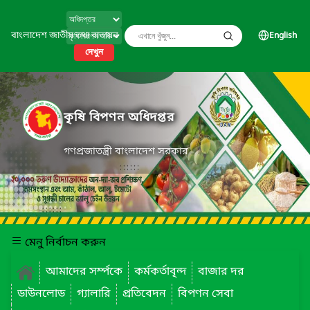
বাংলাদেশ জাতীয় তথ্য বাতায়ন
English
দেখুন
কৃষি বিপণন অধিদপ্তর
গণপ্রজাতন্ত্রী বাংলাদেশ সরকার
মেনু নির্বাচন করুন
আমাদের সর্ম্পকে
কর্মকর্তাবৃন্দ
বাজার দর
ডাউনলোড
গ্যালারি
প্রতিবেদন
বিপণন সেবা