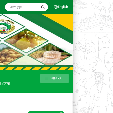
English
আরও
 সেবা