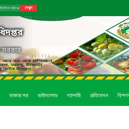
দেখুন
িদপ্তর
েশ সরকার
বাজার দর
ডাউনলোড
গ্যালারি
প্রতিবেদন
বিপণন