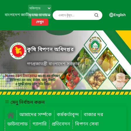
বাংলাদেশ জাতীয় তথ্য বাতায়ন
English
দেখুন
কৃষি বিপণন অধিদপ্তর
গণপ্রজাতন্ত্রী বাংলাদেশ সরকার
মেনু নির্বাচন করুন
আমাদের সর্ম্পকে
কর্মকর্তাবৃন্দ
বাজার দর
ডাউনলোড
গ্যালারি
প্রতিবেদন
বিপণন সেবা